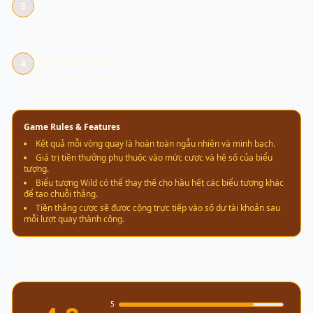
Khớp biểu tượng
3
Kết hợp các biểu tượng giống nhau trên đường trả thưởng để nhận
tiền thưởng.
Kích hoạt Bonus
4
Thu thập đủ biểu tượng đặc biệt để mở khóa vòng quay miễn phí
hoặc hũ Jackpot.
Game Rules & Features
Kết quả mỗi vòng quay là hoàn toàn ngẫu nhiên và minh bạch.
Giá trị tiền thưởng phụ thuộc vào mức cược và hệ số của biểu
tượng.
Biểu tượng Wild có thể thay thế cho hầu hết các biểu tượng khác
để tạo chuỗi thắng.
Tiền thắng cược sẽ được cộng trực tiếp vào số dư tài khoản sau
mỗi lượt quay thành công.
5