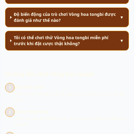
Độ biến động của trò chơi Vòng hoa tongbi được
▼
đánh giá như thế nào?
Tôi có thể chơi thử Vòng hoa tongbi miễn phí
▼
trước khi đặt cược thật không?
Hướng dẫn chơi Vòng hoa tongbi
Đặt mức cược
1
Chọn số tiền cược phù hợp với ngân sách của bạn trước khi bắt đầu
quay.
Quay vòng quay
2
Nhấn nút quay để khởi động các vòng hoa và chờ đợi các biểu tượng
dừng lại.