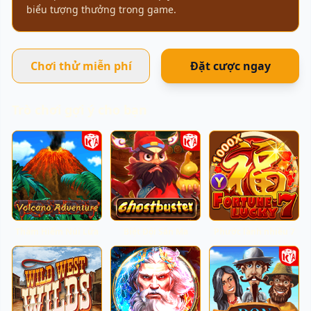
biểu tượng thưởng trong game.
Chơi thử miễn phí
Đặt cược ngay
Trò chơi gợi ý cho bạn
Thám Hiểm Núi Lửa
Biệt Đội Săn Ma
Phước lành nhiều 7