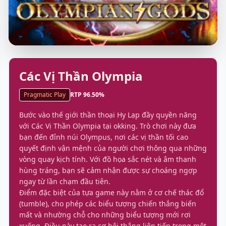
▶
Các Vị Thần Olympia
Pragmatic Play
RTP 96.50%
Bước vào thế giới thần thoại Hy Lạp đầy quyền năng
với Các Vị Thần Olympia tại okking. Trò chơi này đưa
bạn đến đỉnh núi Olympus, nơi các vị thần tối cao
quyết định vận mệnh của người chơi thông qua những
vòng quay kịch tính. Với đồ họa sắc nét và âm thanh
hùng tráng, bạn sẽ cảm nhận được sự choáng ngợp
ngay từ lần chạm đầu tiên.
Điểm đặc biệt của tựa game này nằm ở cơ chế thác đổ
(tumble), cho phép các biểu tượng chiến thắng biến
mất và nhường chỗ cho những biểu tượng mới rơi
xuống. Điều này tạo ra cơ hội thắng liên tiếp trong một