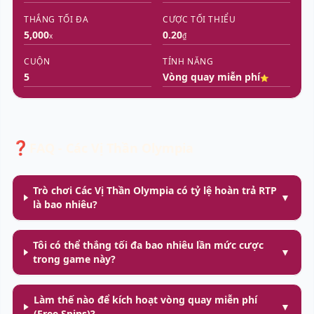
THẮNG TỐI ĐA
CƯỢC TỐI THIỂU
5,000
0.20
x
₫
CUỘN
TÍNH NĂNG
5
Vòng quay miễn phí
⭐
❓
FAQ - Các Vị Thần Olympia
Trò chơi Các Vị Thần Olympia có tỷ lệ hoàn trả RTP
▼
là bao nhiêu?
Tôi có thể thắng tối đa bao nhiêu lần mức cược
▼
trong game này?
Làm thế nào để kích hoạt vòng quay miễn phí
▼
(Free Spins)?