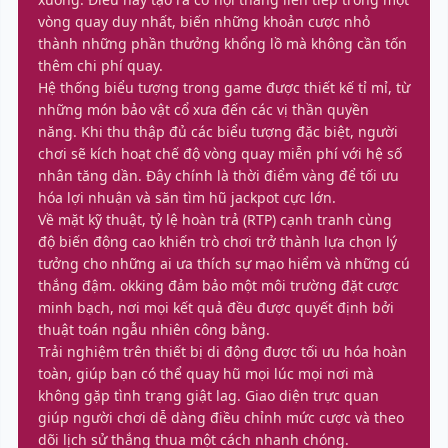
vòng quay duy nhất, biến những khoản cược nhỏ
thành những phần thưởng khổng lồ mà không cần tốn
thêm chi phí quay.
Hệ thống biểu tượng trong game được thiết kế tỉ mỉ, từ
những món bảo vật cổ xưa đến các vị thần quyền
năng. Khi thu thập đủ các biểu tượng đặc biệt, người
chơi sẽ kích hoạt chế độ vòng quay miễn phí với hệ số
nhân tăng dần. Đây chính là thời điểm vàng để tối ưu
hóa lợi nhuận và săn tìm hũ jackpot cực lớn.
Về mặt kỹ thuật, tỷ lệ hoàn trả (RTP) cạnh tranh cùng
độ biến động cao khiến trò chơi trở thành lựa chọn lý
tưởng cho những ai ưa thích sự mạo hiểm và những cú
thắng đậm. okking đảm bảo một môi trường đặt cược
minh bạch, nơi mọi kết quả đều được quyết định bởi
thuật toán ngẫu nhiên công bằng.
Trải nghiệm trên thiết bị di động được tối ưu hóa hoàn
toàn, giúp bạn có thể quay hũ mọi lúc mọi nơi mà
không gặp tình trạng giật lag. Giao diện trực quan
giúp người chơi dễ dàng điều chỉnh mức cược và theo
dõi lịch sử thắng thua một cách nhanh chóng.