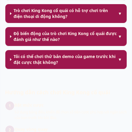
Trò chơi King Kong cổ quái có hỗ trợ chơi trên
▼
điện thoại di động không?
Độ biến động của trò chơi King Kong cổ quái được
▼
đánh giá như thế nào?
Tôi có thể chơi thử bản demo của game trước khi
▼
đặt cược thật không?
Hướng dẫn cách chơi King Kong cổ quái
Đặt mức cược
1
Sử dụng bảng điều khiển để chọn số tiền cược phù hợp với ngân sách
của bạn trước khi bắt đầu.
Quay vòng quay
2