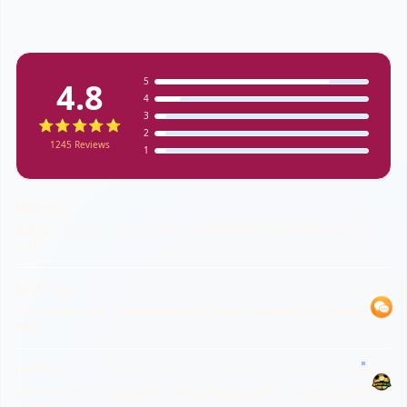
5
4.8
4
3
⭐⭐⭐⭐⭐
2
1245 Reviews
1
Min***h
2023-11-15
“Đồ họa cực kỳ ấn tượng, lối chơi mới lạ và rất kịch tính. Tôi rất thích game
này!”
Thu***ng
2023-12-02
“Game chạy mượt, dễ chơi và dễ thắng. Highly recommend cho mọi người
nhé.”
Ho***ng
2024-01-10
“Khá hài lòng với trải nghiệm, thỉnh thoảng hơi lag nhẹ nhưng tổng thể vẫn
rất ổn.”