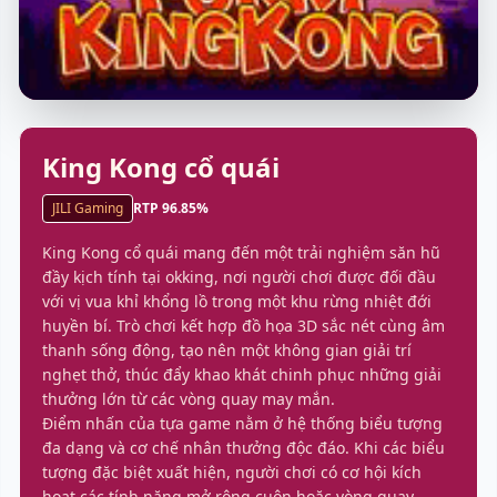
▶
King Kong cổ quái
JILI Gaming
RTP 96.85%
King Kong cổ quái mang đến một trải nghiệm săn hũ
đầy kịch tính tại okking, nơi người chơi được đối đầu
với vị vua khỉ khổng lồ trong một khu rừng nhiệt đới
huyền bí. Trò chơi kết hợp đồ họa 3D sắc nét cùng âm
thanh sống động, tạo nên một không gian giải trí
nghẹt thở, thúc đẩy khao khát chinh phục những giải
thưởng lớn từ các vòng quay may mắn.
Điểm nhấn của tựa game nằm ở hệ thống biểu tượng
đa dạng và cơ chế nhân thưởng độc đáo. Khi các biểu
tượng đặc biệt xuất hiện, người chơi có cơ hội kích
hoạt các tính năng mở rộng cuộn hoặc vòng quay