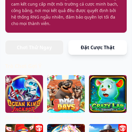
cam kết cung cấp một môi trường cá cược minh bạch,
công bằng, nơi mọi kết quả đều được quyết định bởi
hệ thống RNG ngẫu nhiên, đảm bảo quyền lợi tối đa
cho mọi thành viên.
Chơi Thử Ngay
Đặt Cược Thật
Trò Chơi Gợi Ý
JILI Jackpot Vua Đại Dương
Ba ngày nắng nóng
Phòng thí nghi ệ m