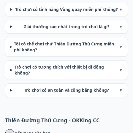
Trò chơi có tính năng Vòng quay miễn phí không?
▼
Giải thưởng cao nhất trong trò chơi là gì?
▼
Tôi có thể chơi thử Thiên Đường Thú Cưng miễn
▼
phí không?
Trò chơi có tương thích với thiết bị di động
▼
không?
Trò chơi có an toàn và công bằng không?
▼
Thiên Đường Thú Cưng - OKKing CC