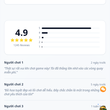
5
4.9
4
3
⭐⭐⭐⭐⭐
2
1245 Reviews
1
Người chơi 1
2 ngày trước
“Thật sự rất vui khi chơi game này! Tôi đã thắng lớn nhờ vào các vòng quay
miễn phí.”
Người chơi 2
5 ngày trước
“Đồ họa tuyệt đẹp và lối chơi dễ hiểu. Đây chắc chắn là một trong những trò
chơi yêu thích của tôi!”
Người chơi 3
1 tuần trước