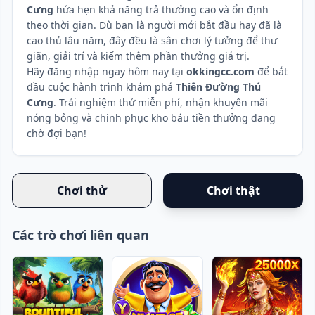
Cưng
hứa hẹn khả năng trả thưởng cao và ổn định
theo thời gian. Dù bạn là người mới bắt đầu hay đã là
cao thủ lâu năm, đây đều là sân chơi lý tưởng để thư
giãn, giải trí và kiếm thêm phần thưởng giá trị.
Hãy đăng nhập ngay hôm nay tại
okkingcc.com
để bắt
đầu cuộc hành trình khám phá
Thiên Đường Thú
Cưng
. Trải nghiệm thử miễn phí, nhận khuyến mãi
nóng bỏng và chinh phục kho báu tiền thưởng đang
chờ đợi bạn!
Chơi thử
Chơi thật
Các trò chơi liên quan